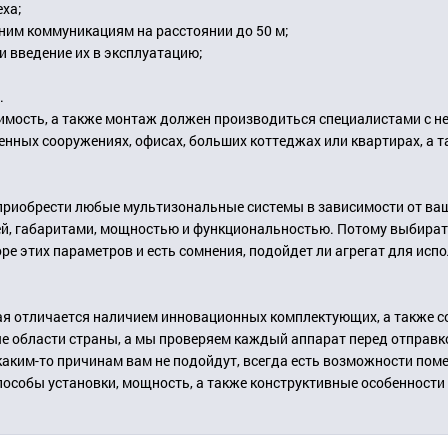
еха;
ним коммуникациям на расстоянии до 50 м;
и введение их в эксплуатацию;
.
имость, а также монтаж должен производиться специалистами с 
енных сооружениях, офисах, больших коттеджах или квартирах, а 
риобрести любые мультизональные системы в зависимости от ваши
й, габаритами, мощностью и функциональностью. Потому выбирать
ре этих параметров и есть сомнения, подойдет ли агрегат для исп
ая отличается наличием инновационных комплектующих, а также с
е области страны, а мы проверяем каждый аппарат перед отправко
 каким-то причинам вам не подойдут, всегда есть возможности пом
пособы установки, мощность, а также конструктивные особенности 