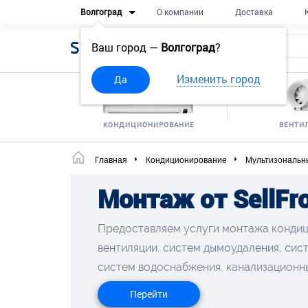
Волгоград
О компании
Доставка
Sell
Frost
Ваш город —
Волгоград
?
Изменить город
Да
КОНДИЦИОНИРОВАНИЕ
ВЕНТИ
Главная
Кондиционирование
Мультизональн
Монтаж от SellFro
Предоставляем услуги монтажа конди
вентиляции, систем дымоудаления, сис
систем водоснабжения, канализационн
Перейти