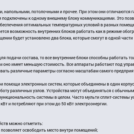
, напольными, потолочными и прочее. При этом они отличаются г
и подключены к одному внешнему блоку коммуникациями. Это позв
обеспечения оптимальных температурных условий в разных помещ
тся возможность внутренних блоков работать как в режиме обогр
щении будет установлено два блока, которые смогут в одной части 
ля подачи состава, то все внутренние блоки способны работать то
ом оно имеет меньшую стоимость. Все аппараты работают под упра
вать различные параметры согласно масштабам самого предприят
и помощи электронных систем, которые объединены в один корпус
работу различных узлов. Устройства могут объединяться с обычным
 функциональность системы в целом. Часто мульти сплит-системы
кВт и потребляют при этом до 50 кВт электроэнергии.
йств можно отметить:
 позволяет освободить место внутри помещений;