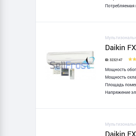
Потребляемая 
Мультизональн
Daikin F
3232147
ID:
Мощность обогр
Мощность охла
Площадь помещ
Напряжение эле
Мультизональн
Daikin F