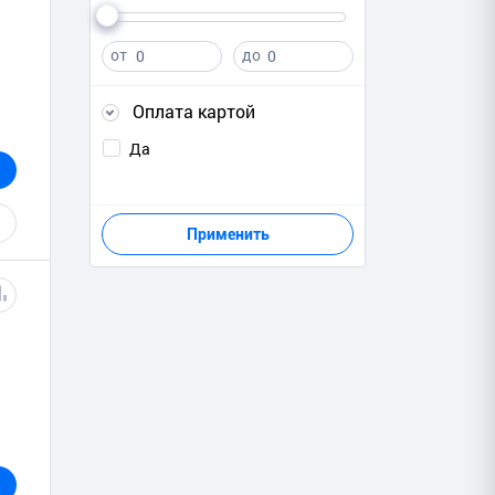
от
до
Оплата картой
Да
Применить