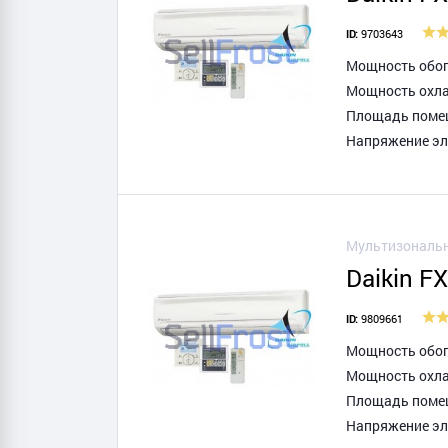
9703643
ID:
Мощность обогр
Мощность охла
Площадь помещ
Напряжение эле
Мультизональн
Daikin F
9809661
ID:
Мощность обогр
Мощность охла
Площадь помещ
Напряжение эле