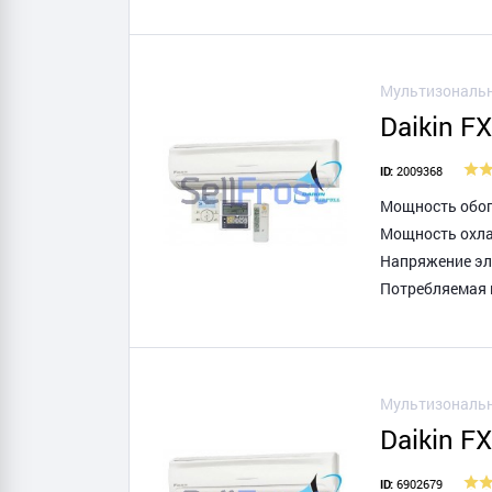
Мультизональн
Daikin F
2009368
ID:
Мощность обогр
Мощность охла
Напряжение эле
Потребляемая 
Мультизональн
Daikin F
6902679
ID: