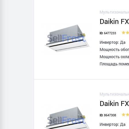
Мультизональн
Daikin F
6477233
ID:
Инвертор: Да
Мощность обогр
Мощность охла
Площадь помещ
Мультизональн
Daikin F
8647308
ID:
Инвертор: Да