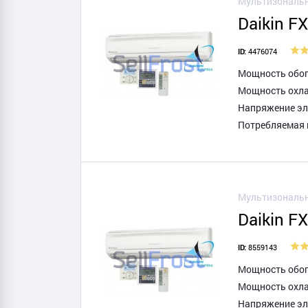
Мультизональн
Daikin F
4476074
ID:
Мощность обогр
Мощность охла
Напряжение эле
Потребляемая 
Мультизональн
Daikin F
8559143
ID:
Мощность обогр
Мощность охла
Напряжение эле