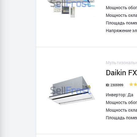
Мощность обогр
Мощность охла
Площадь помещ
Напряжение эле
Мультизональн
Daikin 
2305999
ID:
Инвертор: Да
Мощность обогр
Мощность охла
Площадь помещ