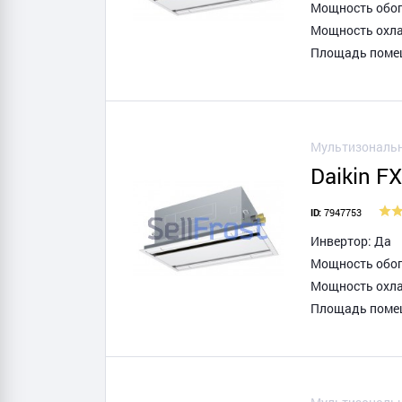
Мощность обогр
Мощность охла
Площадь помещ
Мультизональн
Daikin F
7947753
ID:
Инвертор: Да
Мощность обогр
Мощность охла
Площадь помещ