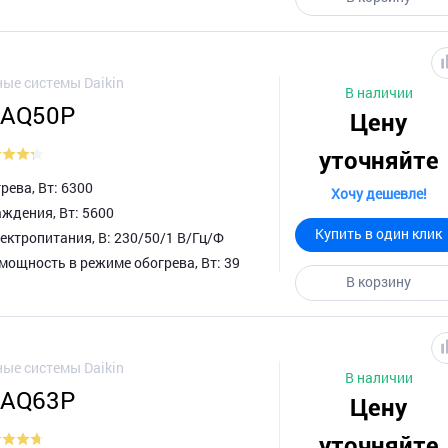
ые системы Daikin
В наличии
XAQ50P
Цену
уточняйте
ева, Вт: 6300
Хочу дешевле!
ждения, Вт: 5600
Купить в один клик
ктропитания, В: 230/50/1 В/Гц/Ф
мощность в режиме обогрева, Вт: 39
В корзину
ые системы Daikin
В наличии
XAQ63P
Цену
уточняйте