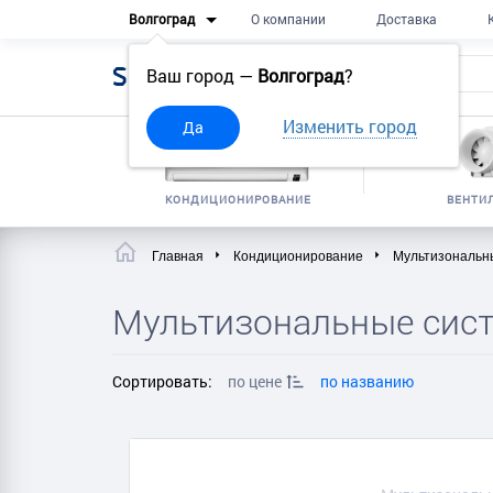
Волгоград
О компании
Доставка
Sell
Frost
Ваш город —
Волгоград
?
Изменить город
Да
КОНДИЦИОНИРОВАНИЕ
ВЕНТИ
Главная
Кондиционирование
Мультизональн
Мультизональные сист
Сортировать:
по цене
по названию