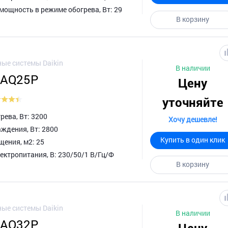
мощность в режиме обогрева, Вт: 29
В корзину
ые системы Daikin
В наличии
XAQ25P
Цену
уточняйте
ева, Вт: 3200
Хочу дешевле!
ждения, Вт: 2800
Купить в один клик
ения, м2: 25
ктропитания, В: 230/50/1 В/Гц/Ф
В корзину
ые системы Daikin
В наличии
XAQ32P