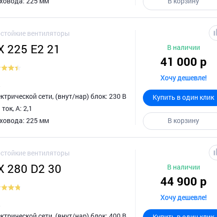
ховода: 225 мм
В корзину
стойкие вентиляторы
 225 E2 21
В наличии
41 000 р
Хочу дешевле!
д
трической сети, (внут/нар) блок: 230 В
Купить в один клик
ок, А: 2,1
ховода: 225 мм
В корзину
стойкие вентиляторы
X 280 D2 30
В наличии
44 900 р
Хочу дешевле!
д
трической сети, (внут/нар) блок: 400 В
Купить в один клик