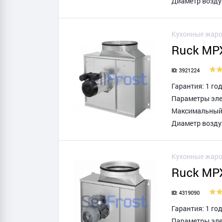
Диаметр возду
Кухонные жаро
Ruck MPX
3921224
ID:
Гарантия: 1 го
Параметры элек
Максимальный т
Диаметр возду
Кухонные жаро
Ruck MP
4319090
ID:
Гарантия: 1 го
Параметры элек