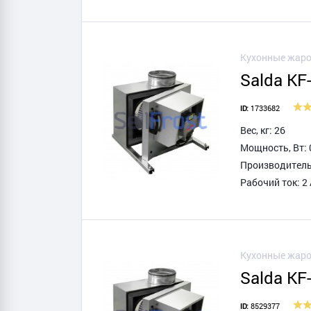
Кухонные жаро
Salda KF
1733682
ID:
Вес, кг: 26
Мощность, Вт: 
Производитель
Рабочий ток: 2
Кухонные жаро
Salda KF
8529377
ID: