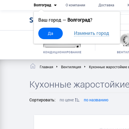
Волгоград
О компании
Доставка
Sell
Frost
Ваш город —
Волгоград
?
Изменить город
Да
КОНДИЦИОНИРОВАНИЕ
ВЕНТИ
Главная
Вентиляция
Кухонные жаростойкие
Кухонные жаростойки
Сортировать:
по цене
по названию