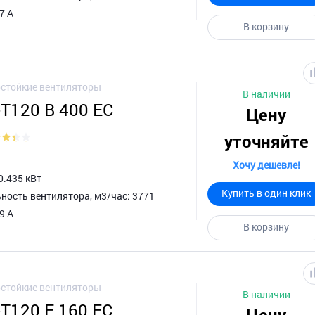
7 А
В корзину
стойкие вентиляторы
В наличии
-T120 B 400 EC
Цену
уточняйте
Хочу дешевле!
0.435 кВт
Купить в один клик
ность вентилятора, м3/час: 3771
9 А
В корзину
стойкие вентиляторы
В наличии
-T120 F 160 EC