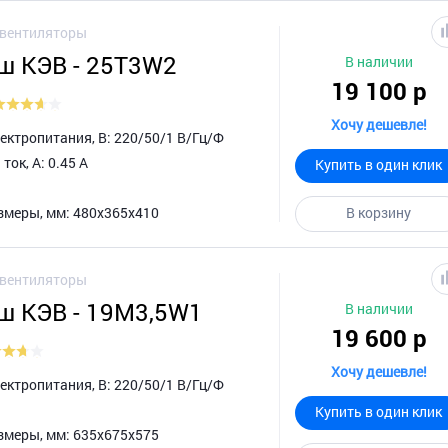
овентиляторы
ш КЭВ - 25Т3W2
В наличии
19 100 р
Хочу дешевле!
ктропитания, В: 220/50/1 В/Гц/Ф
ок, А: 0.45 А
Купить в один клик
змеры, мм: 480х365х410
В корзину
овентиляторы
ш КЭВ - 19M3,5W1
В наличии
19 600 р
Хочу дешевле!
ктропитания, В: 220/50/1 В/Гц/Ф
Купить в один клик
змеры, мм: 635х675х575