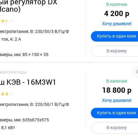
ый регулятор DX
В наличии
lcano)
4 200 р
Хочу дешевле!
ктропитания, В: 230/50/3 В/Гц/Ф
Купить в один клик
ок, А: 2 А
В корзину
меры, мм: 85 × 150 × 35
овентиляторы
ш КЭВ - 16M3W1
В наличии
18 800 р
Хочу дешевле!
ктропитания, В: 220/50/1 В/Гц/Ф
Купить в один клик
змеры, мм: 635х675х575
 8,1 кВт
В корзину