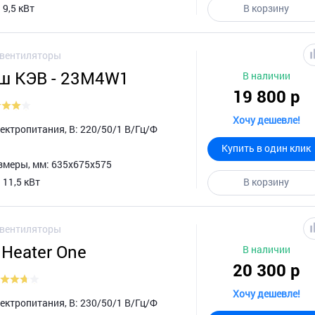
 9,5 кВт
В корзину
овентиляторы
ш КЭВ - 23M4W1
В наличии
19 800 р
Хочу дешевле!
ктропитания, В: 220/50/1 В/Гц/Ф
Купить в один клик
змеры, мм: 635х675х575
 11,5 кВт
В корзину
овентиляторы
 Heater One
В наличии
20 300 р
Хочу дешевле!
ктропитания, В: 230/50/1 В/Гц/Ф