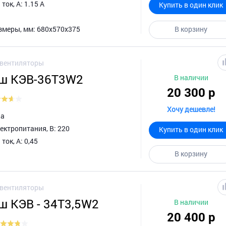
ок, А: 1.15 А
Купить в один клик
змеры, мм: 680x570x375
В корзину
овентиляторы
ш КЭВ-36Т3W2
В наличии
20 300 р
Хочу дешевле!
да
ектропитания, В: 220
Купить в один клик
ок, А: 0,45
В корзину
овентиляторы
ш КЭВ - 34Т3,5W2
В наличии
20 400 р