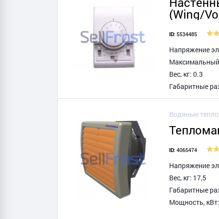
Настенн
(Wing/Vo
5534485
ID:
Напряжение эле
Максимальный т
Вес, кг: 0.3
Габаритные раз
Водяные тепл
Теплома
4065474
ID:
Напряжение эле
Вес, кг: 17,5
Габаритные ра
Мощность, кВт: