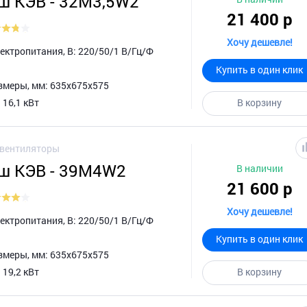
ш КЭВ - 32M3,5W2
21 400 р
Хочу дешевле!
ктропитания, В: 220/50/1 В/Гц/Ф
Купить в один клик
змеры, мм: 635х675х575
 16,1 кВт
В корзину
овентиляторы
ш КЭВ - 39M4W2
В наличии
21 600 р
Хочу дешевле!
ктропитания, В: 220/50/1 В/Гц/Ф
Купить в один клик
змеры, мм: 635х675х575
 19,2 кВт
В корзину