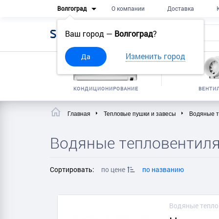
Волгоград
О компании
Доставка
Sell
Frost
Ваш город —
Волгоград
?
Изменить город
Да
КОНДИЦИОНИРОВАНИЕ
ВЕНТИ
Главная
Тепловые пушки и завесы
Водяные 
Водяные тепловентил
Сортировать:
по цене
по названию
Водяные тепл