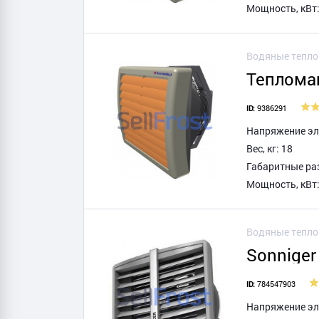
Мощность, кВт:
Водяные тепл
Теплома
9386291
ID:
Напряжение эле
Вес, кг: 18
Габаритные ра
Мощность, кВт:
Водяные тепл
Sonniger
784547903
ID:
Напряжение эле