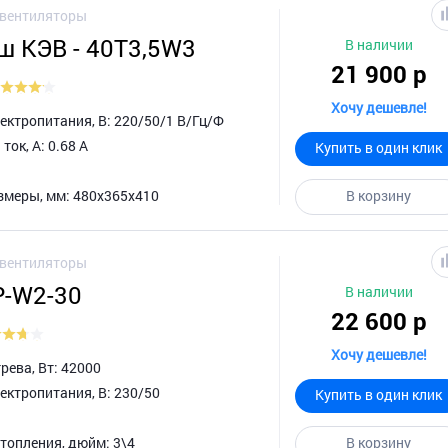
овентиляторы
ш КЭВ - 40Т3,5W3
В наличии
21 900 р
Хочу дешевле!
ктропитания, В: 220/50/1 В/Гц/Ф
ок, А: 0.68 А
Купить в один клик
змеры, мм: 480х365х410
В корзину
овентиляторы
P-W2-30
В наличии
22 600 р
Хочу дешевле!
ева, Вт: 42000
ектропитания, В: 230/50
Купить в один клик
топления, дюйм: 3\4
В корзину