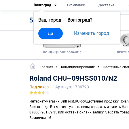
Волгоград
О компании
Доставка
Sell
Frost
Ваш город —
Волгоград
?
Изменить город
Да
КОНДИЦИОНИРОВАНИЕ
ВЕНТИ
Главная
Кондиционирование
Настенные спл
Roland CHU–09HSS010/N2
Под заказ
Артикул: 1706793
Интернет-магазин SellFrost.RU осуществляет продажу Rola
Волгограде. Вы можете узнать цены, заказать и купить На
8 (800) 201 69 35 или оставив онлайн заявку. Забрать товар
Землячки, 16