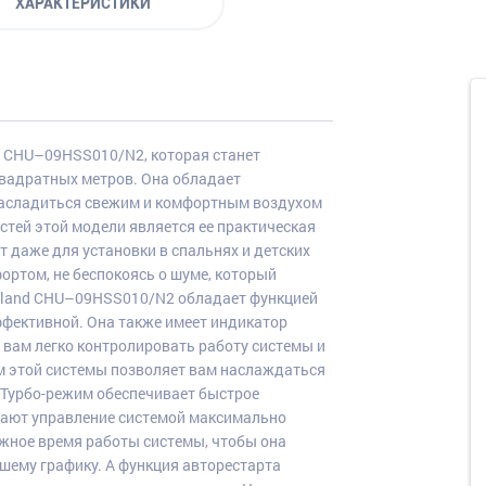
ХАРАКТЕРИСТИКИ
d CHU–09HSS010/N2, которая станет
вадратных метров. Она обладает
насладиться свежим и комфортным воздухом
стей этой модели является ее практическая
т даже для установки в спальнях и детских
ортом, не беспокоясь о шуме, который
Roland CHU–09HSS010/N2 обладает функцией
эффективной. Она также имеет индикатор
т вам легко контролировать работу системы и
 этой системы позволяет вам наслаждаться
 Турбо-режим обеспечивает быстрое
лают управление системой максимально
жное время работы системы, чтобы она
шему графику. А функция авторестарта