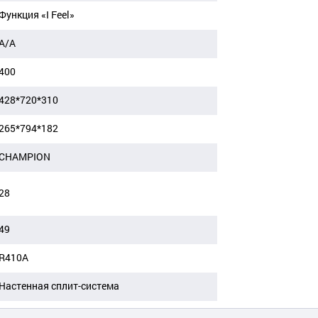
Функция «I Feel»
А/А
400
428*720*310
265*794*182
CHAMPION
28
49
R410A
Настенная сплит-система