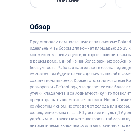
ОПИСАНИЕ
Обзор
Представляем вам настенную сплит-систему Rolan
идеальным выбором для комнат площадью до 25 к
множеством преимуществ, которые позволят вам 
в вашем доме. Одной из наиболее важных особенно
бесшумность. Работая настолько тихо, она подойде
комнатах. Вы будете наслаждаться тишиной и комф
создает кондиционер. Кроме того, сплит-система 
разморозки «Defrosting», что делает ее еще более 
утечки хладагента и самодиагностику, что позволи
предотвращать возможные поломки. Ночной режим
комфортным сном, не страдая от холода или жары.
охлаждение комнаты, а LED-дисплей и пульт ДУ де
удобным. Вы также можете настроить таймер на ну
автоматически включилась или выключилась по ва