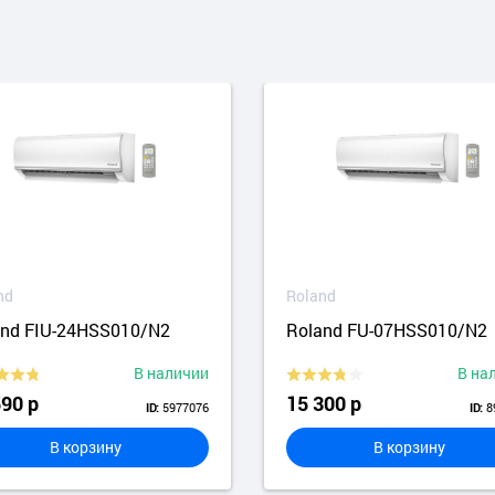
nd
Roland
and FIU-24HSS010/N2
Roland FU-07HSS010/N2
В наличии
В на
590 р
15 300 р
5977076
8
ID:
ID:
В корзину
В корзину