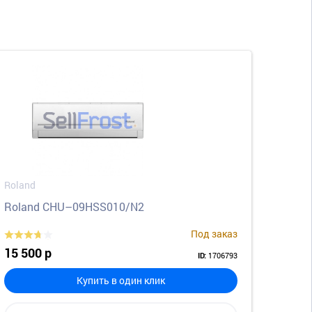
Roland
Roland CHU–09HSS010/N2
Под заказ
15 500 р
1706793
ID:
Купить в один клик