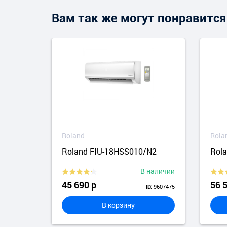
Вам так же могут понравится
Roland
Rola
2
Roland FIU-18HSS010/N2
Rol
аличии
В наличии
45 690 р
56 
9304173
9607475
ID:
В корзину