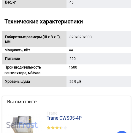
Вес, кг
45
Технические характеристики
Габаритные размеры (Ш х В х Г),
820x820x303
мм
Мощность, кВт
44
Питание
220
Производительность
1500
вентилятора, м3/час
Уровень шума
29,9 дБ
Вы смотрите
Trane
Trane CWS05-4P